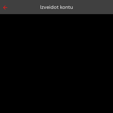
Izveidot kontu