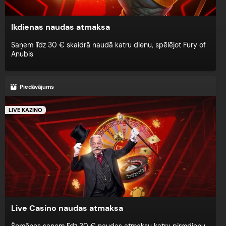
Ikdienas naudas atmaksa
Saņem līdz 30 € skaidrā naudā katru dienu, spēlējot Fury of
Anubis
Piedāvājums
LIVE KAZINO
Live Casino naudas atmaksa