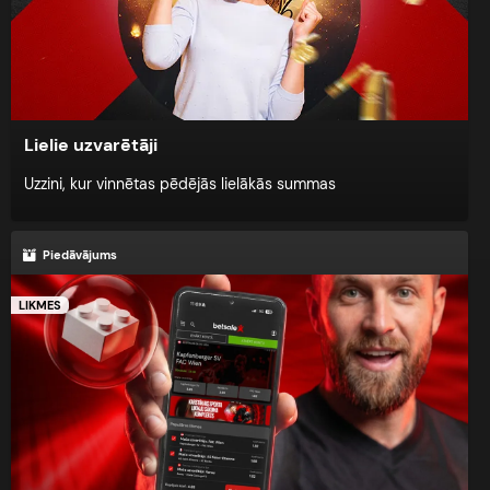
Lielie uzvarētāji
Uzzini, kur vinnētas pēdējās lielākās summas
Piedāvājums
LIKMES