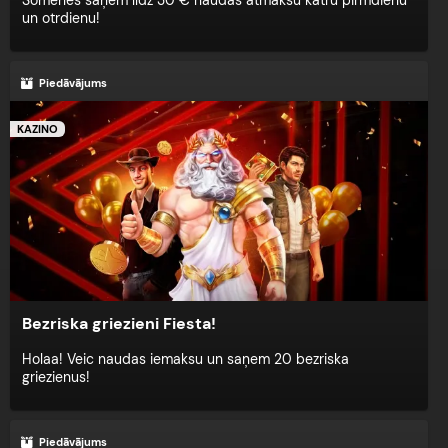
Šomēnes saņem līdz 30 € naudas atmaksu katru pirmdienu
un otrdienu!
Piedāvājums
KAZINO
Bezriska griezieni Fiesta!
Holaa! Veic naudas iemaksu un saņem 20 bezriska
griezienus!
Piedāvājums