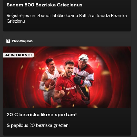
Saņem 500 Bezriska Griezienus
Reģistrējies un izbaudi labāko kazino Baltijā ar kaudzi Bezriska
Griezienu
Piedāvājums
JAUNO KLIENTU
20 € bezriska likme sportam!
& papildus 20 bezriska griezieni