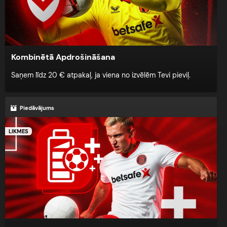
Kombinētā Apdrošināšana
Saņem līdz 20 € atpakaļ, ja viena no izvēlēm Tevi pieviļ.
Piedāvājums
LIKMES