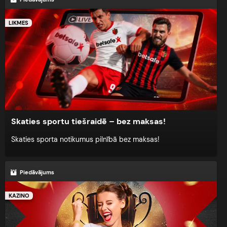
LIKMES
Skaties sportu tiešraidē – bez maksas!
Skaties sporta notikumus pilnībā bez maksas!
Piedāvājums
KAZINO