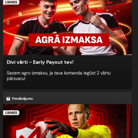
LIKMES
Divi vārti - Early Payout tev!
Saņem agro izmaksu, ja tava komanda iegūst 2 vārtu
pārsvaru!
Piedāvājums
LIKMES