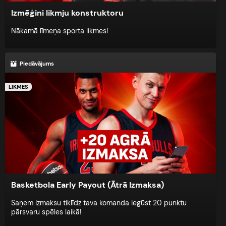
Izmēģini likmju konstruktoru
Nākamā līmeņa sporta likmes!
Piedāvājums
LIKMES
Basketbola Early Payout (Ātrā Izmaksa)
Saņem izmaksu tiklīdz tava komanda iegūst 20 punktu
pārsvaru spēles laikā!