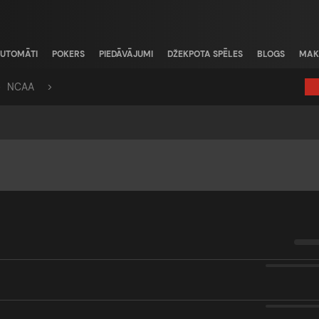
AUTOMĀTI
POKERS
PIEDĀVĀJUMI
DŽEKPOTA SPĒLES
BLOGS
MAK
>
NCAA
>