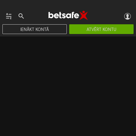
IENĀKT KONTĀ
ATVĒRT KONTU