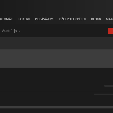
AUTOMĀTI
POKERS
PIEDĀVĀJUMI
DŽEKPOTA SPĒLES
BLOGS
MAK
Austrālija
>