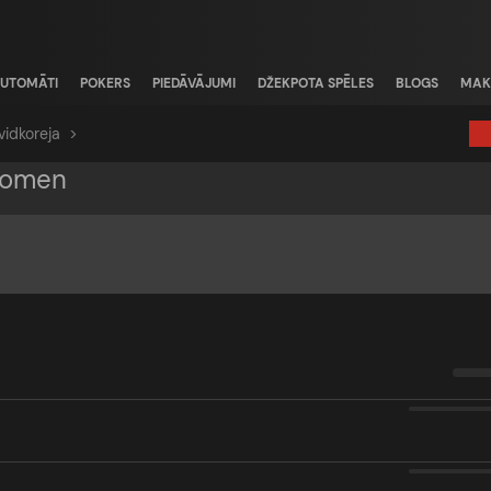
AUTOMĀTI
POKERS
PIEDĀVĀJUMI
DŽEKPOTA SPĒLES
BLOGS
MAK
vidkoreja
>
Women