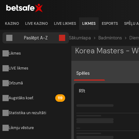
KAZINO
LIVE KAZINO
LIVE LIKMES
LIKMES
ESPORTS
SPĒĻU 
Paslēpt A-Z
Sākumlapa
>
Badmintons
>
Dien
Korea Masters - 
Likmes
LIVE likmes
Spēles
Drīzumā
Rīt
Augstāks koef.
119
Statistika un rezultāti
Likmju vēsture