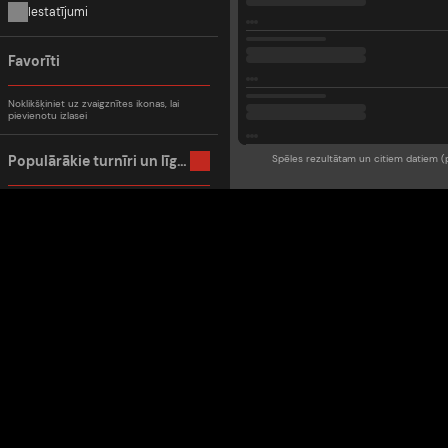
Iestatījumi
Favorīti
Noklikšķiniet uz zvaigznītes ikonas, lai
pievienotu izlasei
Populārākie turnīri un līgas
Spēles rezultātam un citiem datiem (pi
UEFA Čempionu Līga
Eiropas līga
Konferenču līga
eFutbola Battle - 8 spēles
minūtes
Austrijas Regionalliga