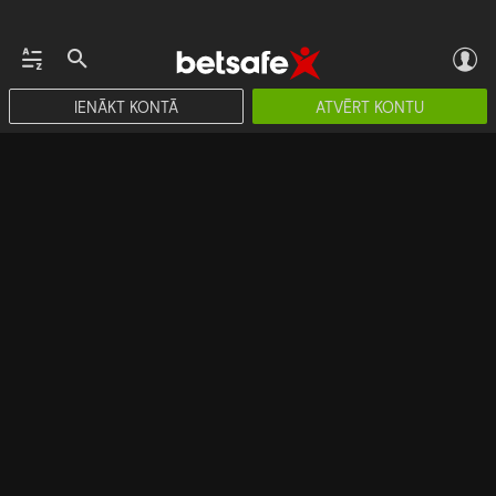
IENĀKT KONTĀ
ATVĒRT KONTU