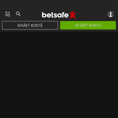
IENĀKT KONTĀ
ATVĒRT KONTU