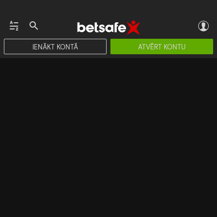
IENĀKT KONTĀ
ATVĒRT KONTU