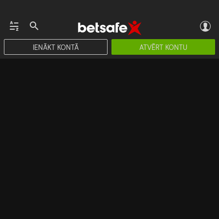
IENĀKT KONTĀ
ATVĒRT KONTU