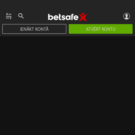
IENĀKT KONTĀ
ATVĒRT KONTU