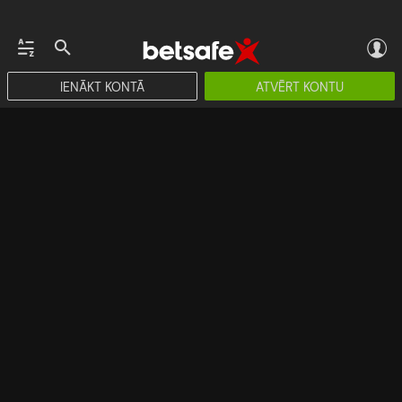
IENĀKT KONTĀ
ATVĒRT KONTU