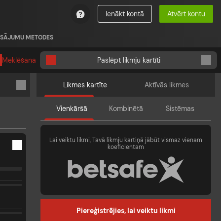
Ienākt kontā
Atvērt kontu
SĀJUMU METODES
Meklēšana
Paslēpt likmju kartīti
Likmes kartīte
Aktīvās likmes
Vienkāršā
Kombinētā
Sistēmas
Lai veiktu likmi, Tavā likmju kartiņā jābūt vismaz vienam
koeficientam
Piereģistrējies, lai veiktu likmi