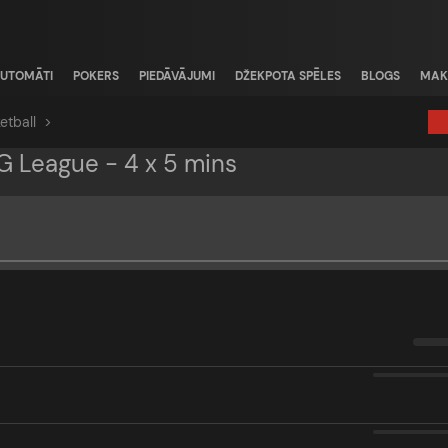
AUTOMĀTI
POKERS
PIEDĀVĀJUMI
DŽEKPOTA SPĒLES
BLOGS
MAK
etball
>
G League - 4 x 5 mins