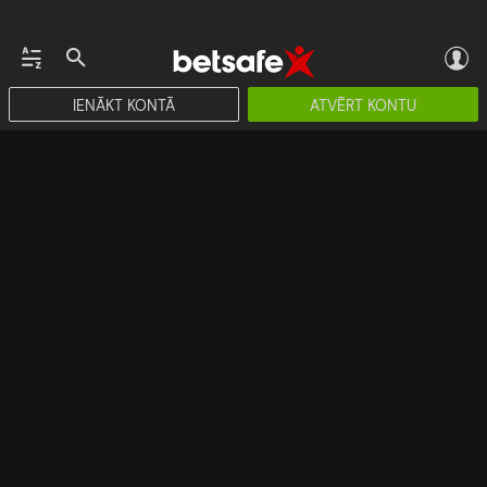
IENĀKT KONTĀ
ATVĒRT KONTU