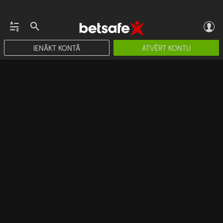
IENĀKT KONTĀ
ATVĒRT KONTU