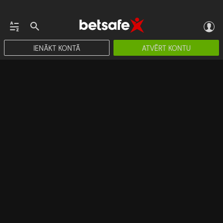
IENĀKT KONTĀ
ATVĒRT KONTU