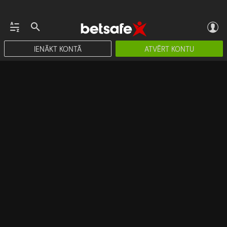
IENĀKT KONTĀ
ATVĒRT KONTU