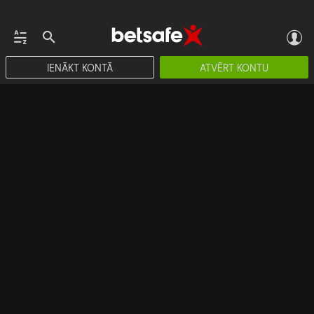
IENĀKT KONTĀ
ATVĒRT KONTU