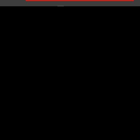
Pilna likmju vēsture
Iestatījumi