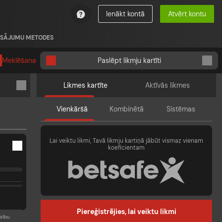
Ienākt kontā
Atvērt kontu
SĀJUMU METODES
Meklēšana
Paslēpt likmju kartīti
Likmes kartīte
Aktīvās likmes
Vienkāršā
Kombinētā
Sistēmas
Lai veiktu likmi, Tavā likmju kartiņā jābūt vismaz vienam
koeficientam
Piereģistrējies, lai veiktu likmi
izību