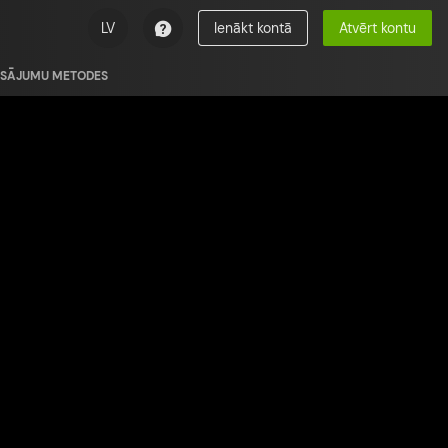
LV
Ienākt kontā
Atvērt kontu
English
SĀJUMU METODES
Latviešu
Русский