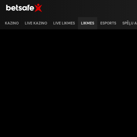
KAZINO
LIVE KAZINO
LIVE LIKMES
LIKMES
ESPORTS
SPĒĻU 