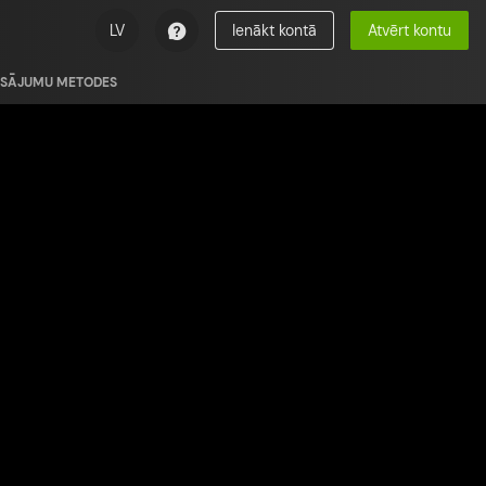
LV
Ienākt kontā
Atvērt kontu
English
SĀJUMU METODES
Latviešu
Русский