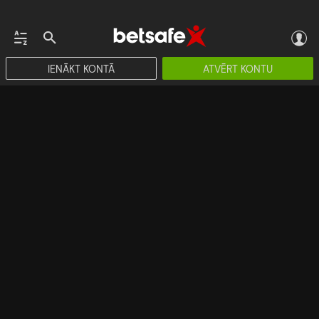
IENĀKT KONTĀ
ATVĒRT KONTU