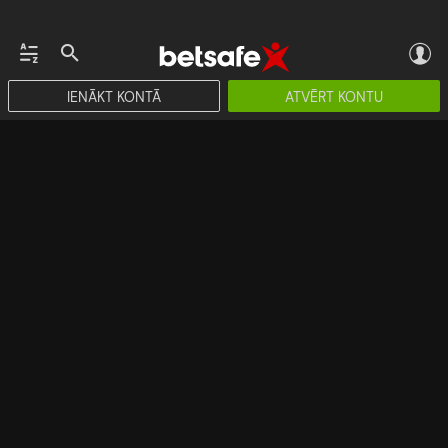
IENĀKT KONTĀ
ATVĒRT KONTU