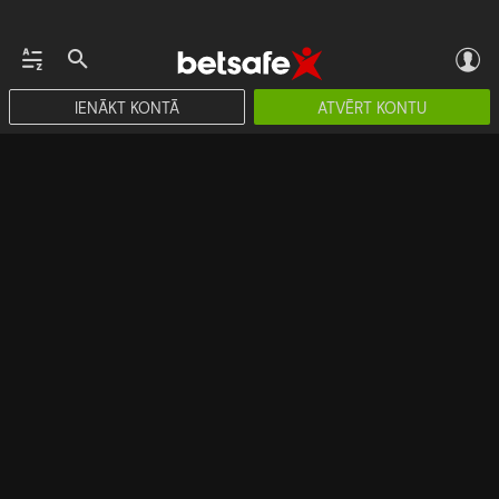
IENĀKT KONTĀ
ATVĒRT KONTU