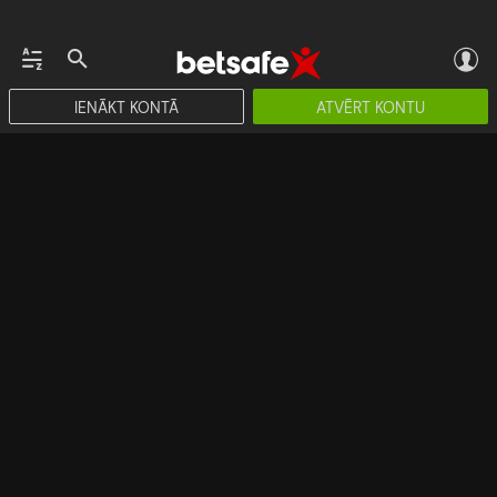
IENĀKT KONTĀ
ATVĒRT KONTU