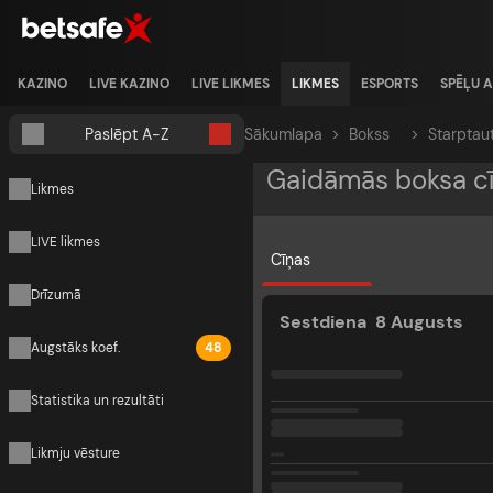
KAZINO
LIVE KAZINO
LIVE LIKMES
LIKMES
ESPORTS
SPĒĻU 
Paslēpt A-Z
Sākumlapa
>
Bokss
>
Starptaut
Gaidāmās boksa c
Likmes
LIVE likmes
Cīņas
Drīzumā
Sestdiena
8 Augusts
Augstāks koef.
48
Statistika un rezultāti
Likmju vēsture