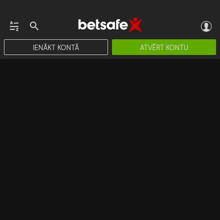
IENĀKT KONTĀ
ATVĒRT KONTU