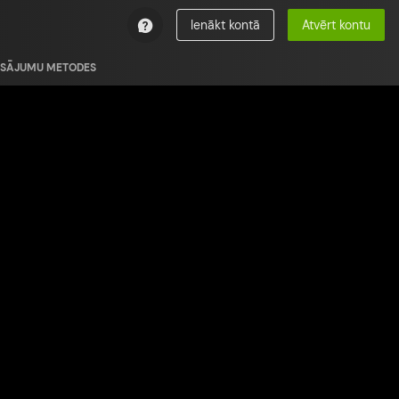
Ienākt kontā
Atvērt kontu
SĀJUMU METODES