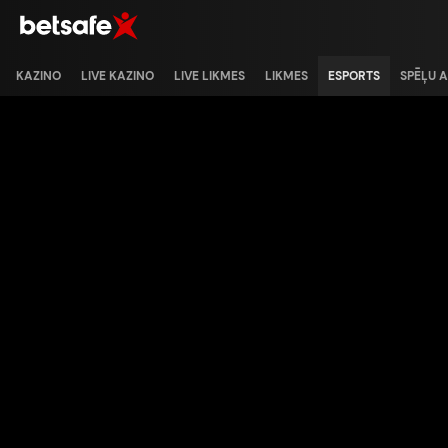
KAZINO
LIVE KAZINO
LIVE LIKMES
LIKMES
ESPORTS
SPĒĻU 