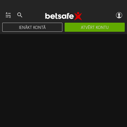
IENĀKT KONTĀ
ATVĒRT KONTU