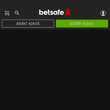
IENĀKT KONTĀ
ATVĒRT KONTU