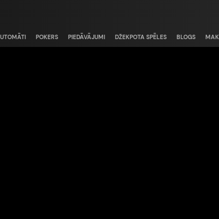
AUTOMĀTI
POKERS
PIEDĀVĀJUMI
DŽEKPOTA SPĒLES
BLOGS
MAK