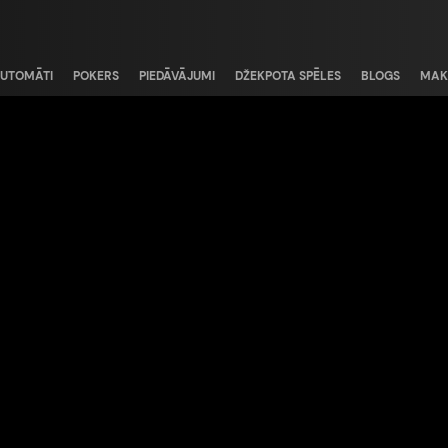
AUTOMĀTI
POKERS
PIEDĀVĀJUMI
DŽEKPOTA SPĒLES
BLOGS
MAK