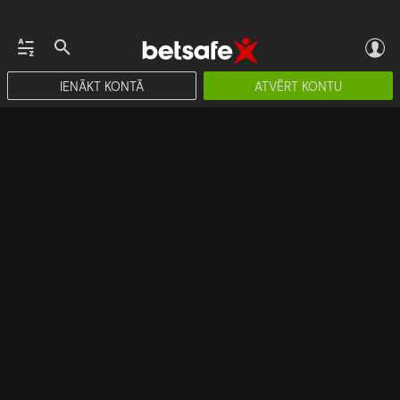
IENĀKT KONTĀ
ATVĒRT KONTU