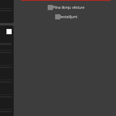
Pilna likmju vēsture
Iestatījumi