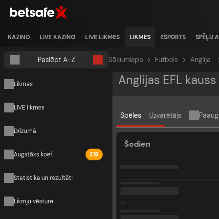
KAZINO
LIVE KAZINO
LIVE LIKMES
LIKMES
ESPORTS
SPĒĻU 
Paslēpt A-Z
Sākumlapa
>
Futbols
>
Anglija
Anglijas EFL kauss
Likmes
LIVE likmes
Spēles
Uzvarētājs
Paaugs
Drīzumā
Šodien
Augstāks koef.
219
Statistika un rezultāti
Likmju vēsture