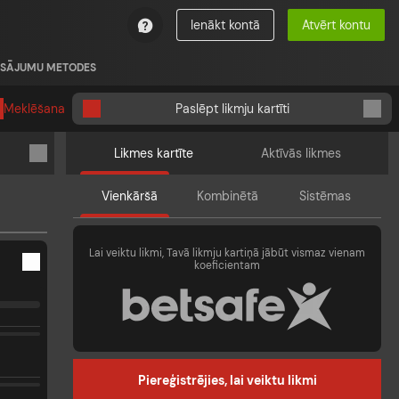
Ienākt kontā
Atvērt kontu
SĀJUMU METODES
Meklēšana
Paslēpt likmju kartīti
Likmes kartīte
Aktīvās likmes
Vienkāršā
Kombinētā
Sistēmas
Lai veiktu likmi, Tavā likmju kartiņā jābūt vismaz vienam
koeficientam
Piereģistrējies, lai veiktu likmi