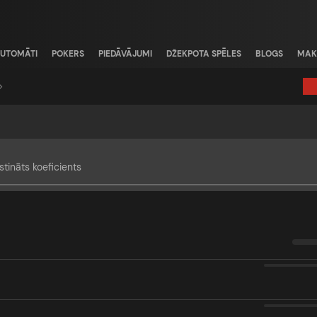
AUTOMĀTI
POKERS
PIEDĀVĀJUMI
DŽEKPOTA SPĒLES
BLOGS
MAK
>
tināts koeficients