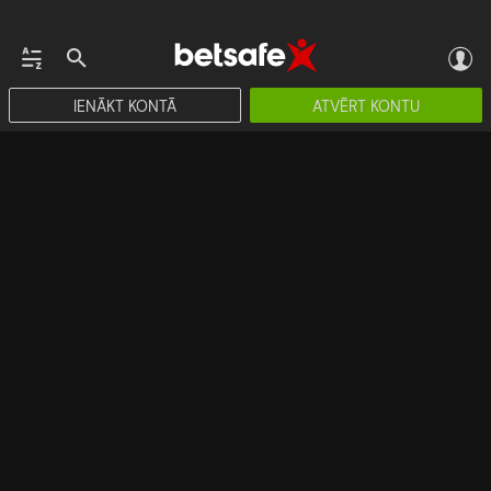
IENĀKT KONTĀ
ATVĒRT KONTU