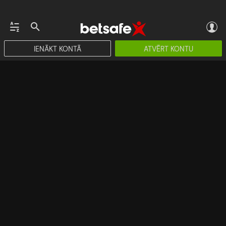
IENĀKT KONTĀ
ATVĒRT KONTU