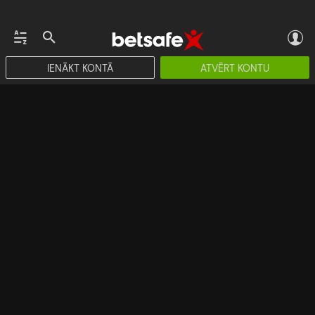
IENĀKT KONTĀ
ATVĒRT KONTU