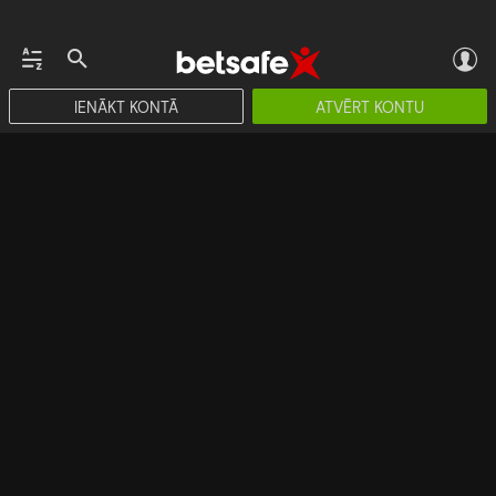
IENĀKT KONTĀ
ATVĒRT KONTU