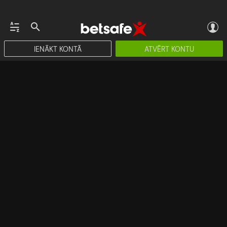
IENĀKT KONTĀ
ATVĒRT KONTU