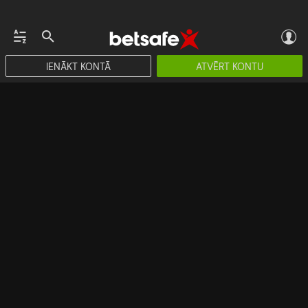
IENĀKT KONTĀ
ATVĒRT KONTU