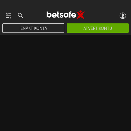
IENĀKT KONTĀ
ATVĒRT KONTU