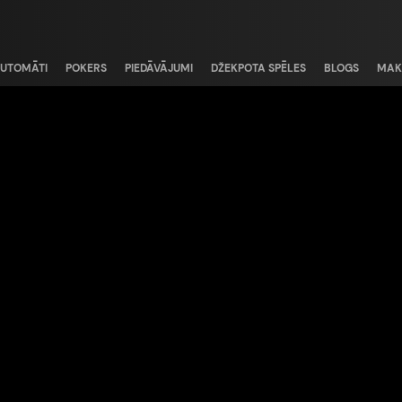
AUTOMĀTI
POKERS
PIEDĀVĀJUMI
DŽEKPOTA SPĒLES
BLOGS
MAK