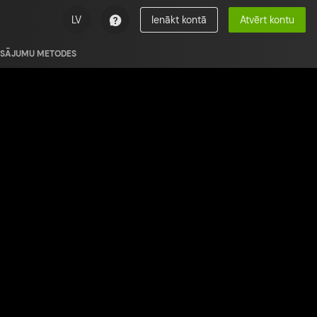
LV
Ienākt kontā
Atvērt kontu
English
SĀJUMU METODES
Latviešu
Русский