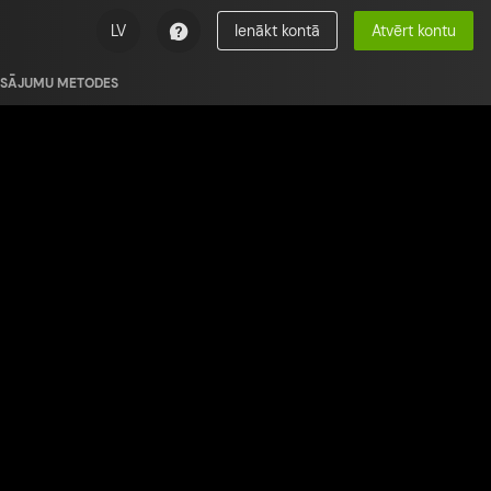
LV
Ienākt kontā
Atvērt kontu
English
SĀJUMU METODES
Latviešu
Русский