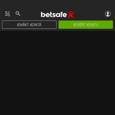
IENĀKT KONTĀ
ATVĒRT KONTU