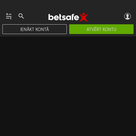
IENĀKT KONTĀ
ATVĒRT KONTU