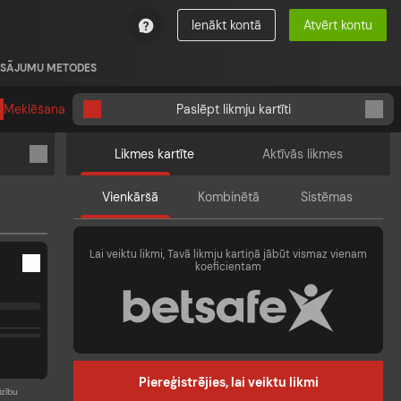
Ienākt kontā
Atvērt kontu
SĀJUMU METODES
Meklēšana
Paslēpt likmju kartīti
Likmes kartīte
Aktīvās likmes
Vienkāršā
Kombinētā
Sistēmas
Lai veiktu likmi, Tavā likmju kartiņā jābūt vismaz vienam
koeficientam
Piereģistrējies, lai veiktu likmi
izību