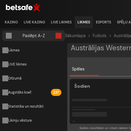
KAZINO
LIVE KAZINO
LIVE LIKMES
LIKMES
ESPORTS
SPĒĻU 
Paslēpt A-Z
Sākumlapa
>
Futbols
>
Austrālija
Austrālijas Wester
Likmes
LIVE likmes
Spēles
Drīzumā
Šodien
Augstāks koef.
237
Statistika un rezultāti
Likmju vēsture
Spēles rezultātam un citiem datiem (pi