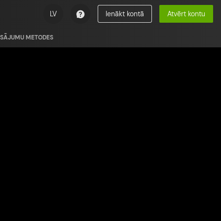
LV
Ienākt kontā
Atvērt kontu
English
SĀJUMU METODES
Latviešu
Русский