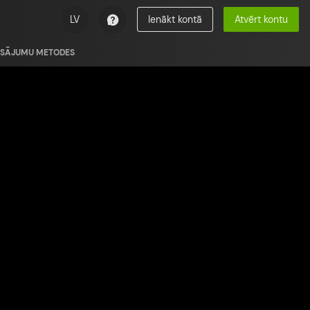
LV
Ienākt kontā
Atvērt kontu
English
SĀJUMU METODES
Latviešu
Русский