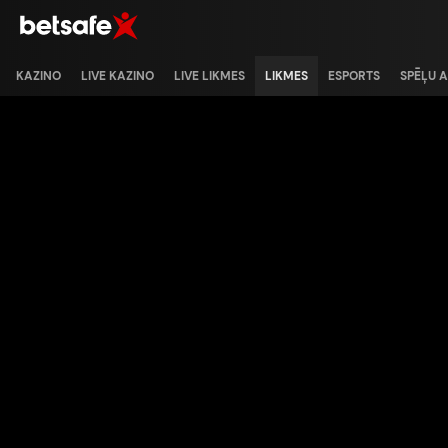
KAZINO
LIVE KAZINO
LIVE LIKMES
LIKMES
ESPORTS
SPĒĻU 