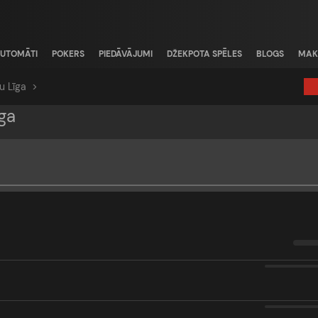
AUTOMĀTI
POKERS
PIEDĀVĀJUMI
DŽEKPOTA SPĒLES
BLOGS
MAK
u Līga
>
ga