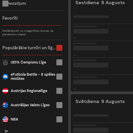
Sestdiena
8 Augusts
Iestatījumi
Favorīti
Noklikšķiniet uz zvaigznītes ikonas, lai
pievienotu izlasei
Populārākie turnīri un līgas
UEFA Čempionu Līga
eFutbola Battle - 8 spēles
minūtes
Austrijas Regionalliga
Svētdiena
9 Augusts
Austrālijas Valsts Līgas
NBA